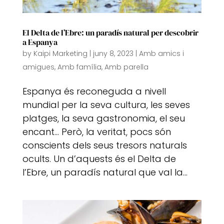
El Delta de l’Ebre: un paradís natural per descobrir
a Espanya
by
Kaipi Marketing
|
juny 8, 2023
|
Amb amics i
amigues
,
Amb família
,
Amb parella
Espanya és reconeguda a nivell
mundial per la seva cultura, les seves
platges, la seva gastronomia, el seu
encant… Però, la veritat, pocs són
conscients dels seus tresors naturals
ocults. Un d’aquests és el Delta de
l’Ebre, un paradís natural que val la...