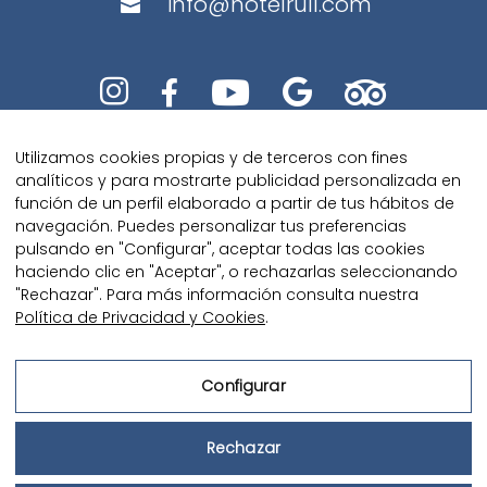
info@hotelrull.com






Utilizamos cookies propias y de terceros con fines
analíticos y para mostrarte publicidad personalizada en
función de un perfil elaborado a partir de tus hábitos de
navegación. Puedes personalizar tus preferencias
pulsando en "Configurar", aceptar todas las cookies
Diseñado con amor por
Kaipi
haciendo clic en "Aceptar", o rechazarlas seleccionando
Marketing
"Rechazar". Para más información consulta nuestra
Política de Privacidad y Cookies
.
Configurar
Aviso Legal
Rechazar
Política de Privacidad y Cookies