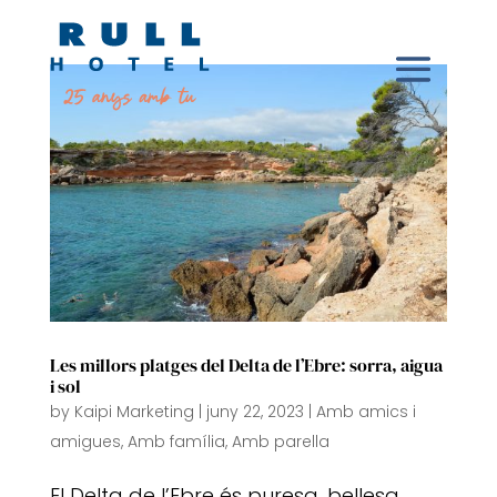
Les millors platges del Delta de l’Ebre: sorra, aigua
i sol
by
Kaipi Marketing
|
juny 22, 2023
|
Amb amics i
amigues
,
Amb família
,
Amb parella
El Delta de l’Ebre és puresa, bellesa,