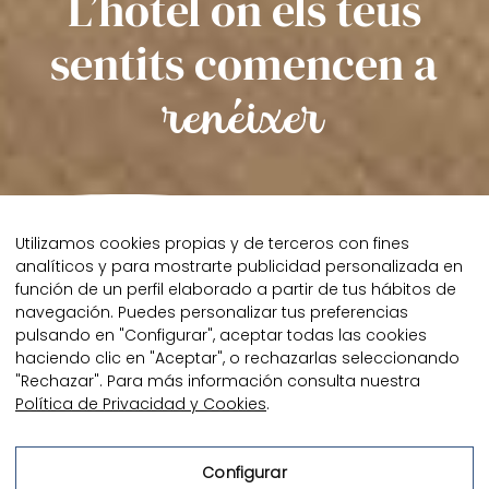
L’hotel on els teus
sentits comencen a
renéixer
Utilizamos cookies propias y de terceros con fines
analíticos y para mostrarte publicidad personalizada en
función de un perfil elaborado a partir de tus hábitos de
habitacions
Les nostres
navegación. Puedes personalizar tus preferencias
pulsando en "Configurar", aceptar todas las cookies
haciendo clic en "Aceptar", o rechazarlas seleccionando
El primer i últim sospir del dia. El lloc on,
"Rechazar". Para más información consulta nuestra
en despertar, els teus sentits comencen
Política de Privacidad y Cookies
.
a brotar. Obres els ulls, sents l’aroma
del cafè, l’olor d’unes torrades ben
Configurar