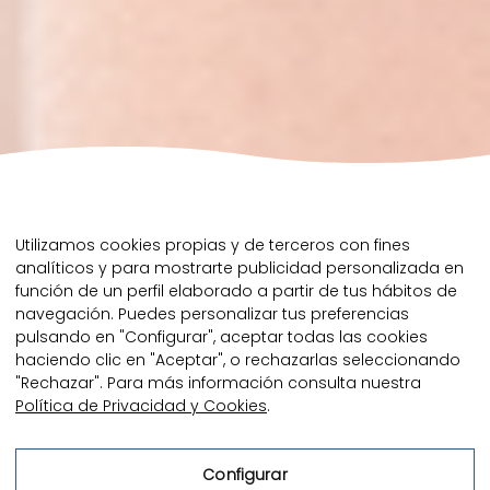
Utilizamos cookies propias y de terceros con fines
Descobreix els serveis
analíticos y para mostrarte publicidad personalizada en
función de un perfil elaborado a partir de tus hábitos de
exclusius de l’Hotel
navegación. Puedes personalizar tus preferencias
pulsando en "Configurar", aceptar todas las cookies
Rull: piscina,
haciendo clic en "Aceptar", o rechazarlas seleccionando
"Rechazar". Para más información consulta nuestra
restaurant i molt més
Política de Privacidad y Cookies
.
Configurar