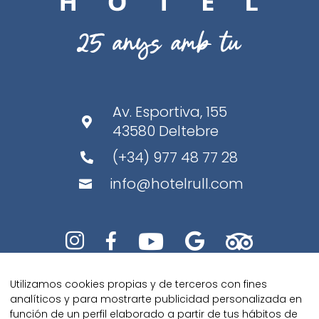
Av. Esportiva, 155

43580 Deltebre
(+34) 977 48 77 28

info@hotelrull.com






Utilizamos cookies propias y de terceros con fines
analíticos y para mostrarte publicidad personalizada en
función de un perfil elaborado a partir de tus hábitos de