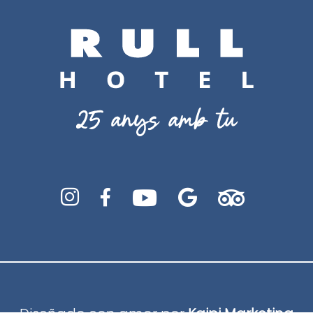




