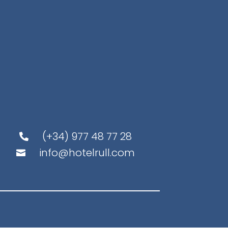
(+34) 977 48 77 28

info@hotelrull.com
