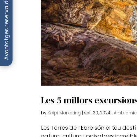
Avantatges reserva directa
Les 5 millors excursion
by
Kaipi Marketing
|
set. 30, 2024
|
Amb amics
Les Terres de l’Ebre són el teu de
natura, cultura i paisatges increïb