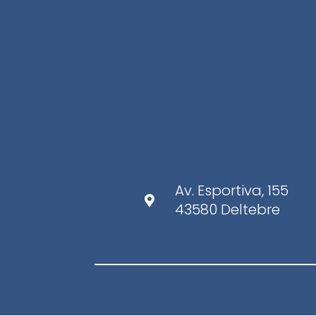
Av. Esportiva, 155

43580 Deltebre