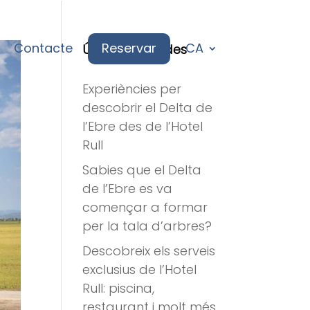
Contacte
Reservar
CA
Últimes entrades
Experiències per
descobrir el Delta de
l’Ebre des de l’Hotel
Rull
Sabies que el Delta
de l’Ebre es va
començar a formar
per la tala d’arbres?
Descobreix els serveis
exclusius de l’Hotel
Rull: piscina,
restaurant i molt més