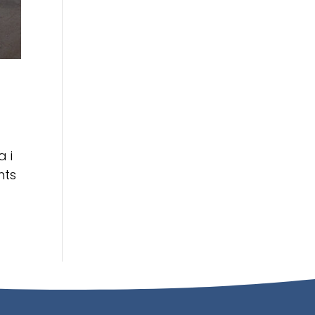
a i
nts