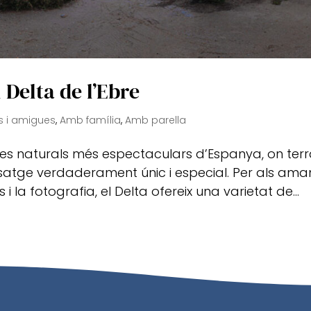
 Delta de l’Ebre
 i amigues
,
Amb família
,
Amb parella
tges naturals més espectaculars d’Espanya, on terr
isatge verdaderament únic i especial. Per als ama
i la fotografia, el Delta ofereix una varietat de...