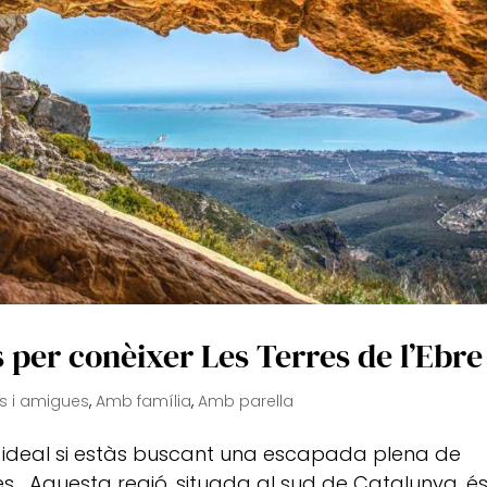
s per conèixer Les Terres de l’Ebre
 i amigues
,
Amb família
,
Amb parella
stí ideal si estàs buscant una escapada plena de
les… Aquesta regió, situada al sud de Catalunya, é