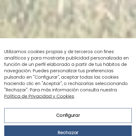
Utilizamos cookies propias y de terceros con fines
analíticos y para mostrarte publicidad personalizada en
función de un perfil elaborado a partir de tus hábitos de
navegación. Puedes personalizar tus preferencias
pulsando en "Configurar", aceptar todas las cookies
haciendo clic en "Aceptar", o rechazarlas seleccionando
4 raons per visitar el
"Rechazar". Para más información consulta nuestra
Política de Privacidad y Cookies
.
Parc Natural del Delta
de l’Ebre
Configurar
Rechazar