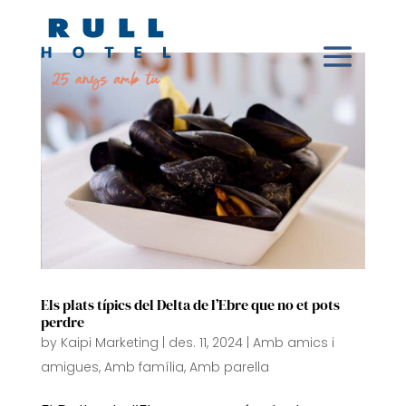
Els plats típics del Delta de l’Ebre que no et pots
perdre
by
Kaipi Marketing
|
des. 11, 2024
|
Amb amics i
amigues
,
Amb família
,
Amb parella