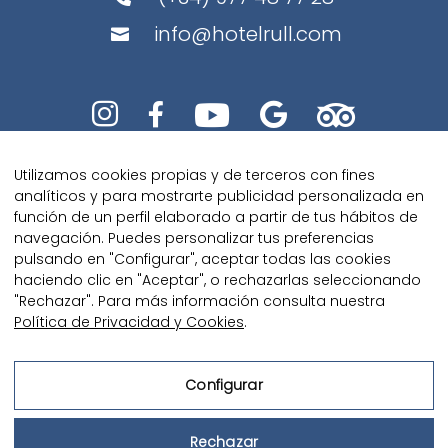
info@hotelrull.com






Utilizamos cookies propias y de terceros con fines
analíticos y para mostrarte publicidad personalizada en
función de un perfil elaborado a partir de tus hábitos de
navegación. Puedes personalizar tus preferencias
pulsando en "Configurar", aceptar todas las cookies
Diseñado con amor por
Kaipi
haciendo clic en "Aceptar", o rechazarlas seleccionando
Marketing
"Rechazar". Para más información consulta nuestra
Política de Privacidad y Cookies
.
Configurar
Aviso Legal
Rechazar