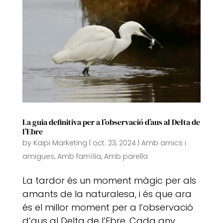
La guia definitiva per a l’observació d’aus al Delta de
l’Ebre
by
Kaipi Marketing
|
oct. 23, 2024
|
Amb amics i
amigues
,
Amb família
,
Amb parella
La tardor és un moment màgic per als
amants de la naturalesa, i és que ara
és el millor moment per a l’observació
d’aus al Delta de l’Ebre. Cada any,