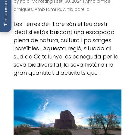
by
Kaipi Marketing
|
set. 30, 2024
|
Amb amics i
T'interessa
amigues
,
Amb família
,
Amb parella
Les Terres de l’Ebre són el teu destí
ideal si estàs buscant una escapada
plena de natura, cultura i paisatges
increïbles… Aquesta regió, situada al
sud de Catalunya, és coneguda per la
seva biodiversitat, la seva història i la
gran quantitat d’activitats que...