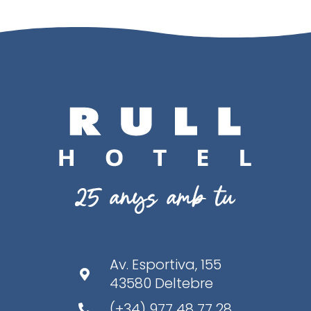
Av. Esportiva, 155

43580 Deltebre
(+34) 977 48 77 28
