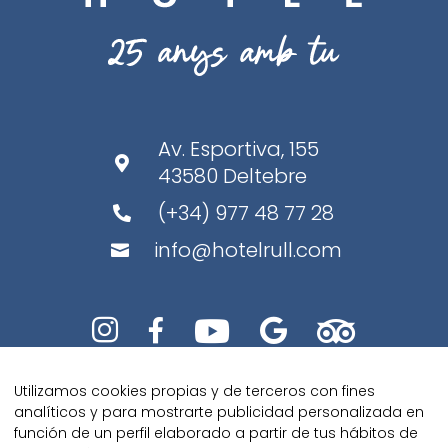
Av. Esportiva, 155

43580 Deltebre
(+34) 977 48 77 28

info@hotelrull.com






Utilizamos cookies propias y de terceros con fines
analíticos y para mostrarte publicidad personalizada en
función de un perfil elaborado a partir de tus hábitos de