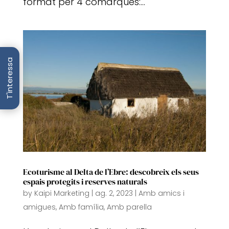
format per 4 comarques:...
T'interessa
Ecoturisme al Delta de l’Ebre: descobreix els seus
espais protegits i reserves naturals
by
Kaipi Marketing
|
ag. 2, 2023
|
Amb amics i
amigues
,
Amb família
,
Amb parella