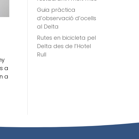
Guia pràctica
d’observació d’ocells
al Delta
Rutes en bicicleta pel
Delta des de l’Hotel
Rull
ny
s a
n a