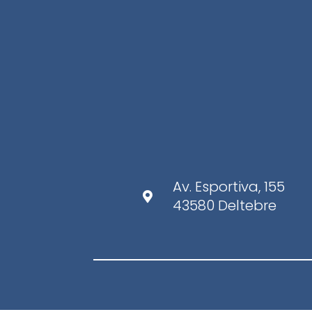
Av. Esportiva, 155

43580 Deltebre