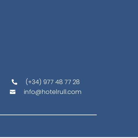
(+34) 977 48 77 28

info@hotelrull.com
