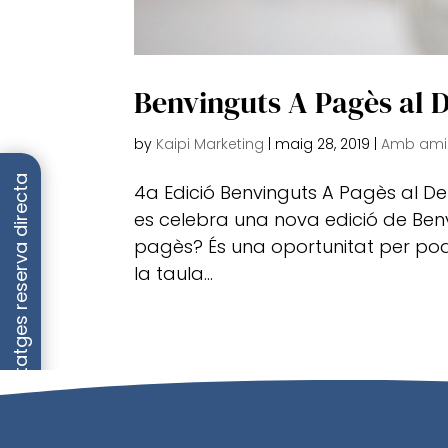
Benvinguts A Pagès al D
by
Kaipi Marketing
|
maig 28, 2019
|
Amb amic
Avantatges reserva directa
4a Edició Benvinguts A Pagès al De
es celebra una nova edició de Ben
pagès? És una oportunitat per pod
la taula...