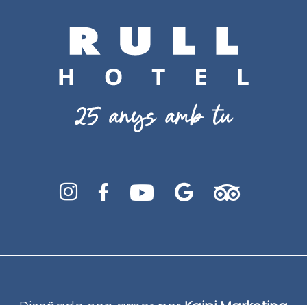





Diseñado con amor por
Kaipi Marketing