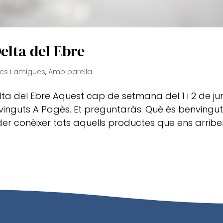
elta del Ebre
s i amigues
,
Amb parella
lta del Ebre Aquest cap de setmana del 1 i 2 de ju
vinguts A Pagès. Et preguntaràs: Què és benvingut
er conèixer tots aquells productes que ens arribe