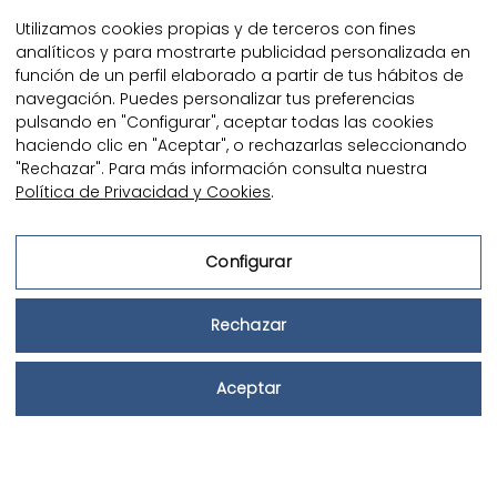
Utilizamos cookies propias y de terceros con fines
analíticos y para mostrarte publicidad personalizada en
función de un perfil elaborado a partir de tus hábitos de
Descobreix els sabors
navegación. Puedes personalizar tus preferencias
pulsando en "Configurar", aceptar todas las cookies
autèntics del Delta de
haciendo clic en "Aceptar", o rechazarlas seleccionando
"Rechazar". Para más información consulta nuestra
l’Ebre a l’Hotel Rull
Política de Privacidad y Cookies
.
Configurar
des. 2023
Rechazar





Aceptar
Arribada — Sortida
En el cor del Delta de l’Ebre, l’Hotel Rull
no sols ofereix un lloc de descans, sinó
Quan
Promoció
Qui
també un
viatge culinari pels sabors