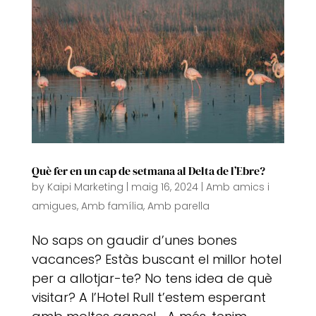
Què fer en un cap de setmana al Delta de l’Ebre?
by
Kaipi Marketing
|
maig 16, 2024
|
Amb amics i
amigues
,
Amb família
,
Amb parella
No saps on gaudir d’unes bones
vacances? Estàs buscant el millor hotel
per a allotjar-te? No tens idea de què
visitar? A l’Hotel Rull t’estem esperant