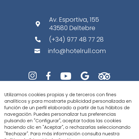
Av. Esportiva, 155

43580 Deltebre
(+34) 977 48 77 28

info@hotelrull.com






Utilizamos cookies propias y de terceros con fines
analíticos y para mostrarte publicidad personalizada en
función de un perfil elaborado a partir de tus hábitos de
navegación. Puedes personalizar tus preferencias
pulsando en "Configurar", aceptar todas las cookies
Diseñado con amor por
Kaipi
haciendo clic en "Aceptar", o rechazarlas seleccionando
Marketing
"Rechazar". Para más información consulta nuestra