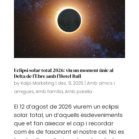
Eclipsi solar total 2026: viu un moment únic al
Delta de l’Ebre amb l’Hotel Rull
by
Kaipi Marketing
|
des. 9, 2025
|
Amb amics i
amigues
,
Amb família
,
Amb parella
El 12 d’agost de 2026 viurem un eclipsi
solar total, un d’aquells esdeveniments
que et fan aixecar el cap i recordar
com és de fascinant el nostre cel. No es