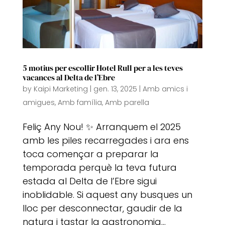
5 motius per escollir Hotel Rull per a les teves
vacances al Delta de l’Ebre
by
Kaipi Marketing
|
gen. 13, 2025
|
Amb amics i
amigues
,
Amb família
,
Amb parella
Feliç Any Nou! ✨ Arranquem el 2025
amb les piles recarregades i ara ens
toca començar a preparar la
temporada perquè la teva futura
estada al Delta de l’Ebre sigui
inoblidable. Si aquest any busques un
lloc per desconnectar, gaudir de la
natura i tastar la gastronomia...