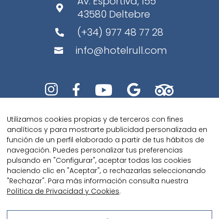
Av. Esportiva, 155

43580 Deltebre
(+34) 977 48 77 28

info@hotelrull.com






Utilizamos cookies propias y de terceros con fines
analíticos y para mostrarte publicidad personalizada en
función de un perfil elaborado a partir de tus hábitos de
navegación. Puedes personalizar tus preferencias
pulsando en "Configurar", aceptar todas las cookies
Diseñado con amor por
Kaipi
haciendo clic en "Aceptar", o rechazarlas seleccionando
Marketing
"Rechazar". Para más información consulta nuestra
Política de Privacidad y Cookies
.