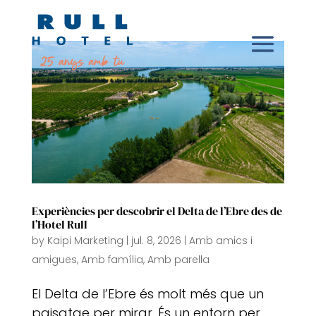
Experiències per descobrir el Delta de l’Ebre des de
l’Hotel Rull
by
Kaipi Marketing
|
jul. 8, 2026
|
Amb amics i
amigues
,
Amb família
,
Amb parella
El Delta de l’Ebre és molt més que un
paisatge per mirar. És un entorn per