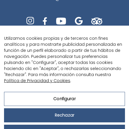





Utilizamos cookies propias y de terceros con fines
analíticos y para mostrarte publicidad personalizada en
función de un perfil elaborado a partir de tus hábitos de
navegación. Puedes personalizar tus preferencias
pulsando en "Configurar", aceptar todas las cookies
Diseñado con amor por
Kaipi
haciendo clic en "Aceptar", o rechazarlas seleccionando
Marketing
"Rechazar". Para más información consulta nuestra
Política de Privacidad y Cookies
.
Configurar
Aviso Legal
Rechazar
Política de Privacidad y Cookies




