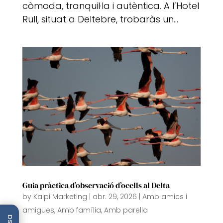
còmoda, tranquil·la i autèntica. A l’Hotel
Rull, situat a Deltebre, trobaràs un...
Guia pràctica d’observació d’ocells al Delta
by
Kaipi Marketing
|
abr. 29, 2026
|
Amb amics i
amigues
,
Amb família
,
Amb parella