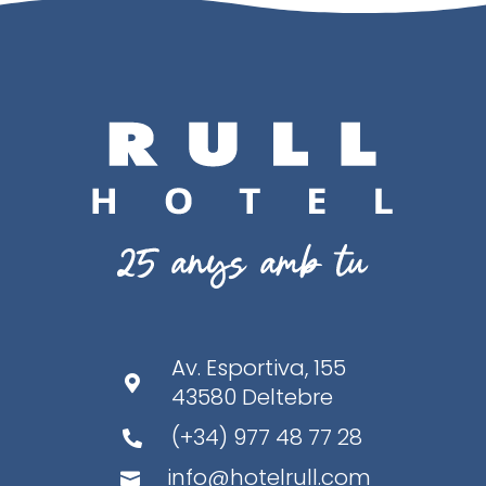
Av. Esportiva, 155

43580 Deltebre
(+34) 977 48 77 28

info@hotelrull.com
