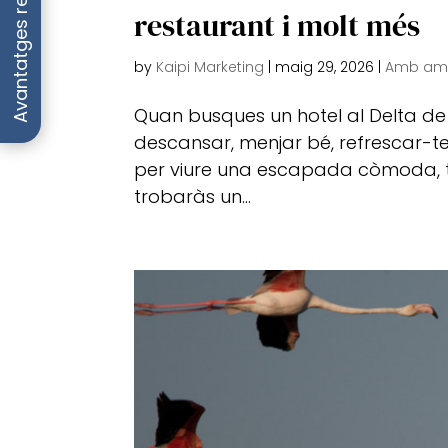
Avantatges reserva directa
restaurant i molt més
by
Kaipi Marketing
|
maig 29, 2026
|
Amb ami
Quan busques un hotel al Delta de l
descansar, menjar bé, refrescar-te
per viure una escapada còmoda, tranq
trobaràs un...