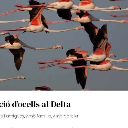
ió d’ocells al Delta
s i amigues
,
Amb família
,
Amb parella