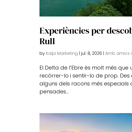
Experiències per descobr
Rull
by
Kaipi Marketing
|
jul. 8, 2026
|
Amb amics 
El Delta de l’Ebre és molt més que u
recórrer-lo i sentir-lo de prop. Des 
alguns dels racons més especials de
pensades...