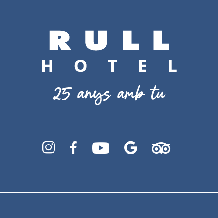




