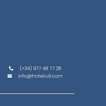
(+34) 977 48 77 28

info@hotelrull.com
