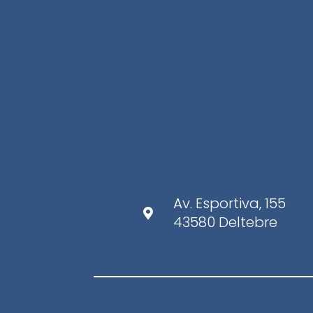
Av. Esportiva, 155

43580 Deltebre