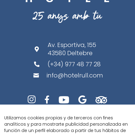
Av. Esportiva, 155

43580 Deltebre
(+34) 977 48 77 28

info@hotelrull.com






Utilizamos cookies propias y de terceros con fines
analíticos y para mostrarte publicidad personalizada en
función de un perfil elaborado a partir de tus hábitos de