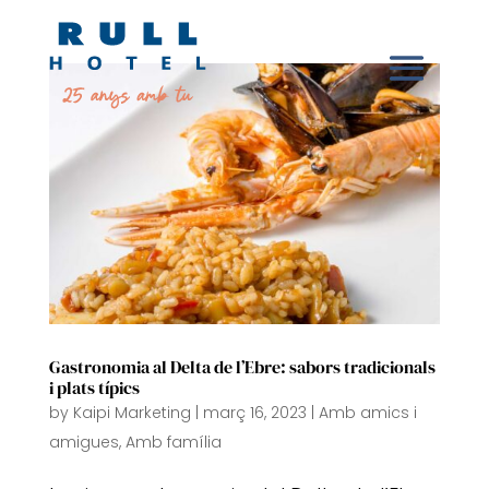
Gastronomia al Delta de l’Ebre: sabors tradicionals
i plats típics
by
Kaipi Marketing
|
març 16, 2023
|
Amb amics i
amigues
,
Amb família