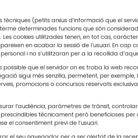
s tècniques (petits arxius d’informació que el serv
 terme determinades funcions que són considerade
c. Les cookies utilitzades tenen, en tot cas, caràcte
apareixen en acabar la sessió de l’usuari. En cap
ersonal i no s’utilitzaran per a la recollida d’aque
s possible que el servidor on es troba la web reco
vegació sigui més senzilla, permetent, per exemple, 
serveis, promocions o concursos reservats exclusiv
urar l’audiència, paràmetres de trànsit, controlar
 prescindibles tècnicament però beneficioses per a
nse el consentiment previ de l’usuari.
gurar el seu navegador per a ser alertat de la rece