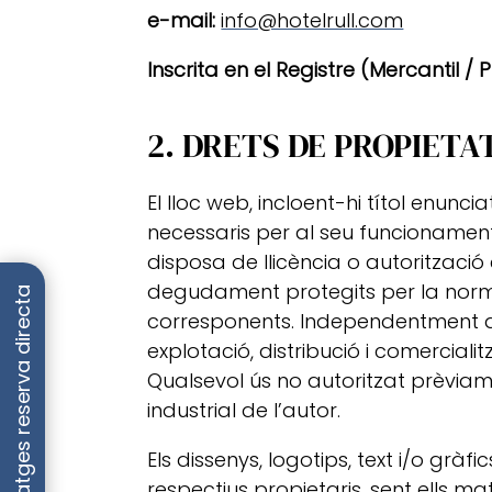
e-mail:
info@hotelrull.com
Inscrita en el Registre (Mercantil / P
2. DRETS DE PROPIETA
El lloc web, incloent-hi títol enunc
necessaris per al seu funcionament, 
disposa de llicència o autorització
degudament protegits per la normativ
Avantatges reserva directa
corresponents. Independentment de l
explotació, distribució i comerciali
Qualsevol ús no autoritzat prèviam
industrial de l’autor.
Els dissenys, logotips, text i/o grà
respectius propietaris, sent ells 