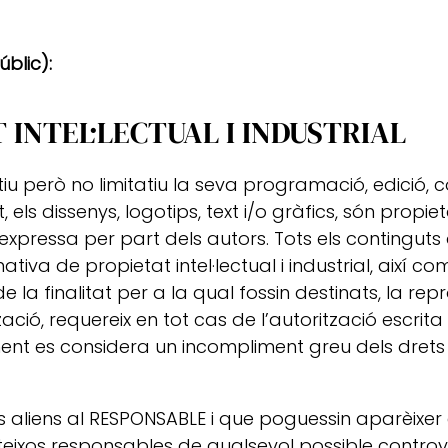
úblic):
T INTEL·LECTUAL I INDUSTRIAL
iatiu però no limitatiu la seva programació, edició, 
els dissenys, logotips, text i/o gràfics, són propiet
 expressa per part dels autors. Tots els continguts
a de propietat intel·lectual i industrial, així com 
a finalitat per a la qual fossin destinats, la repr
tzació, requereix en tot cas de l’autorització escri
ent es considera un incompliment greu dels drets d
fics aliens al RESPONSABLE i que poguessin aparèixer
mateixos responsables de qualsevol possible contro