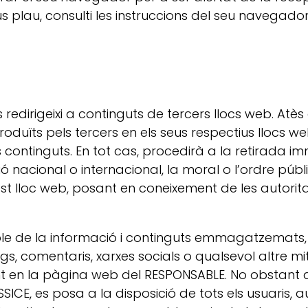
Si us plau, consulti les instruccions del seu navega
s redirigeixi a continguts de tercers llocs web. At
troduïts pels tercers en els seus respectius llocs
 continguts. En tot cas, procedirà a la retirada 
ó nacional o internacional, la moral o l’ordre públi
st lloc web, posant en coneixement de les autorit
e de la informació i continguts emmagatzemats, a t
s, comentaris, xarxes socials o qualsevol altre mi
en la pàgina web del RESPONSABLE. No obstant ai
 LSSICE, es posa a la disposició de tots els usuaris, 