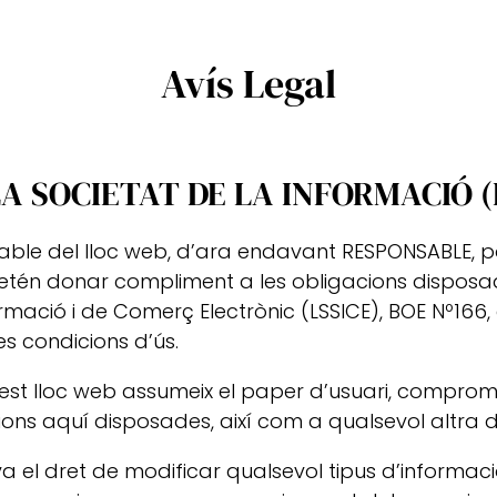
Avís Legal
LA SOCIETAT DE LA INFORMACIÓ (
nsable del lloc web, d’ara endavant RESPONSABLE, po
n donar compliment a les obligacions disposades en
ormació i de Comerç Electrònic (LSSICE), BOE Nº166, 
es condicions d’ús.
st lloc web assumeix el paper d’usuari, comprom
ons aquí disposades, així com a qualsevol altra di
erva el dret de modificar qualsevol tipus d’informa