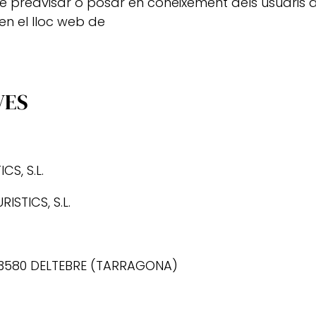
 de preavisar o posar en coneixement dels usuaris
en el lloc web de
VES
CS, S.L.
ISTICS, S.L.
43580 DELTEBRE (TARRAGONA)