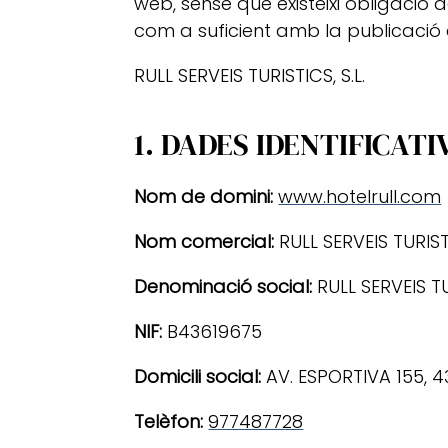
web, sense que existeixi obligació
com a suficient amb la publicació 
RULL SERVEIS TURISTICS, S.L.
1. DADES IDENTIFICATI
Nom de domini:
www.hotelrull.com
Nom comercial:
RULL SERVEIS TURISTI
Denominació social:
RULL SERVEIS TUR
NIF:
B43619675
Domicili social:
AV. ESPORTIVA 155, 
Telèfon:
977487728