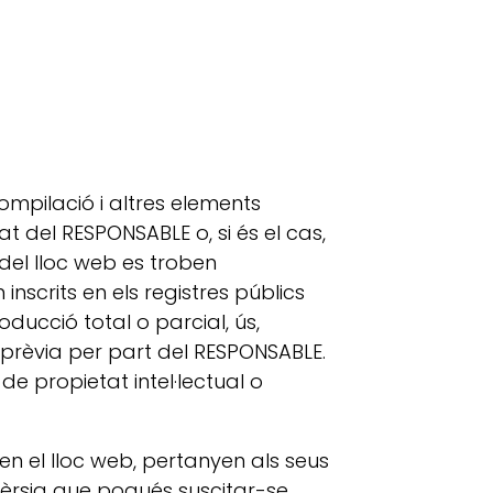
compilació i altres elements
at del RESPONSABLE o, si és el cas,
 del lloc web es troben
inscrits en els registres públics
oducció total o parcial, ús,
ta prèvia per part del RESPONSABLE.
e propietat intel·lectual o
 en el lloc web, pertanyen als seus
vèrsia que pogués suscitar-se