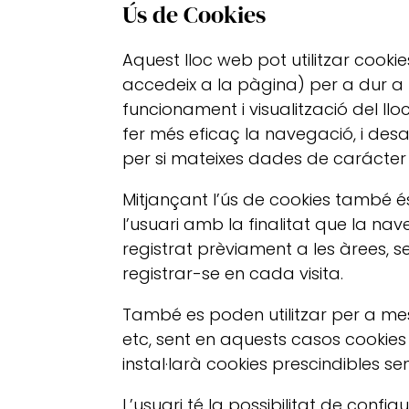
Ús de Cookies
Aquest lloc web pot utilitzar cookie
accedeix a la pàgina) per a dur a
funcionament i visualització del llo
fer més eficaç la navegació, i des
per si mateixes dades de carácter p
Mitjançant l’ús de cookies també é
l’usuari amb la finalitat que la na
registrat prèviament a les àrees, 
registrar-se en cada visita.
També es poden utilitzar per a mes
etc, sent en aquests casos cookies
instal·larà cookies prescindibles se
L’usuari té la possibilitat de confi