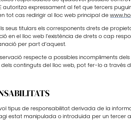
 autoritza expressament al fet que tercers puguin 
en tot cas redirigir al lloc web principal de
www.hot
 seus titulars els corresponents drets de propietat i
ció en el lloc web l’existència de drets o cap res
nació per part d’aquest.
bservació respecte a possibles incompliments dels d
 dels continguts del lloc web, pot fer-lo a través d
NSABILITATS
vol tipus de responsabilitat derivada de la inform
i estat manipulada o introduïda per un tercer al