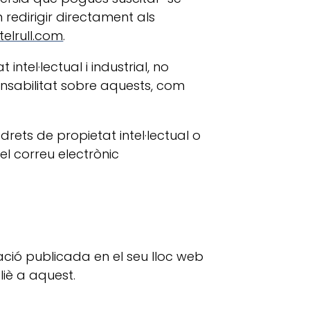
redirigir directament als
elrull.com
.
ntel·lectual i industrial, no
ponsabilitat sobre aquests, com
rets de propietat intel·lectual o
el correu electrònic
ació publicada en el seu lloc web
iè a aquest.